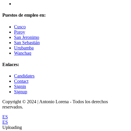
Puestos de empleo en:
Cusco
Poroy
San Jeronimo
San Sebastián
Urubamba
Wanchaq
Enlaces:
Candidates
Contact
Signin
Signup
Copyright © 2024 | Antonio Lorena - Todos los derechos
reservados.
ES
ES
Uploading