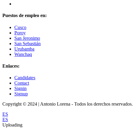
Puestos de empleo en:
Cusco
Poroy
San Jeronimo
San Sebastián
Urubamba
Wanchaq
Enlaces:
Candidates
Contact
Signin
Signup
Copyright © 2024 | Antonio Lorena - Todos los derechos reservados.
ES
ES
Uploading