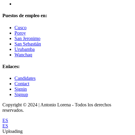
Puestos de empleo en:
Cusco
Poroy
San Jeronimo
San Sebastián
Urubamba
Wanchaq
Enlaces:
Candidates
Contact
Signin
Signup
Copyright © 2024 | Antonio Lorena - Todos los derechos
reservados.
ES
ES
Uploading