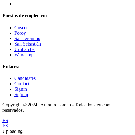
Puestos de empleo en:
Cusco
Poroy
San Jeronimo
San Sebastián
Urubamba
Wanchaq
Enlaces:
Candidates
Contact
Signin
Signup
Copyright © 2024 | Antonio Lorena - Todos los derechos
reservados.
ES
ES
Uploading