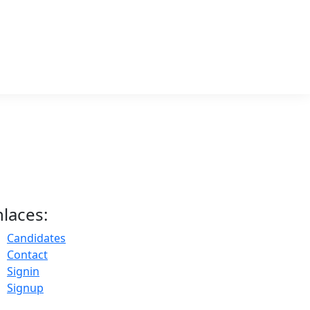
nlaces:
Candidates
Contact
Signin
Signup