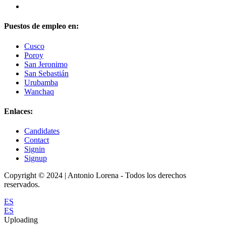
Puestos de empleo en:
Cusco
Poroy
San Jeronimo
San Sebastián
Urubamba
Wanchaq
Enlaces:
Candidates
Contact
Signin
Signup
Copyright © 2024 | Antonio Lorena - Todos los derechos
reservados.
ES
ES
Uploading