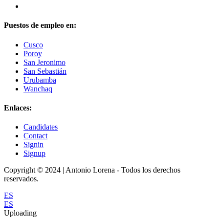
Puestos de empleo en:
Cusco
Poroy
San Jeronimo
San Sebastián
Urubamba
Wanchaq
Enlaces:
Candidates
Contact
Signin
Signup
Copyright © 2024 | Antonio Lorena - Todos los derechos
reservados.
ES
ES
Uploading