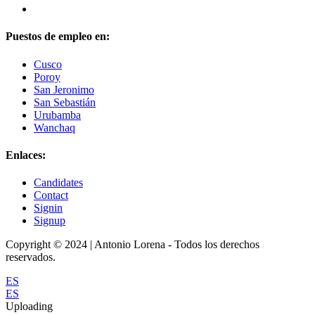
Puestos de empleo en:
Cusco
Poroy
San Jeronimo
San Sebastián
Urubamba
Wanchaq
Enlaces:
Candidates
Contact
Signin
Signup
Copyright © 2024 | Antonio Lorena - Todos los derechos
reservados.
ES
ES
Uploading