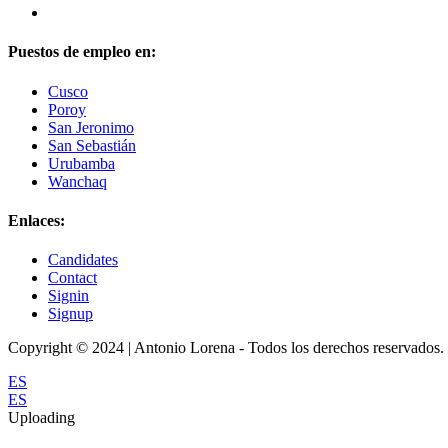
Puestos de empleo en:
Cusco
Poroy
San Jeronimo
San Sebastián
Urubamba
Wanchaq
Enlaces:
Candidates
Contact
Signin
Signup
Copyright © 2024 | Antonio Lorena - Todos los derechos reservados.
ES
ES
Uploading