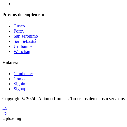
Puestos de empleo en:
Cusco
Poroy
San Jeronimo
San Sebastián
Urubamba
Wanchaq
Enlaces:
Candidates
Contact
Signin
Signup
Copyright © 2024 | Antonio Lorena - Todos los derechos reservados.
ES
ES
Uploading