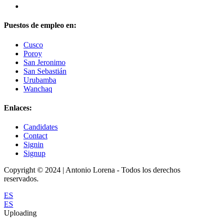
Puestos de empleo en:
Cusco
Poroy
San Jeronimo
San Sebastián
Urubamba
Wanchaq
Enlaces:
Candidates
Contact
Signin
Signup
Copyright © 2024 | Antonio Lorena - Todos los derechos
reservados.
ES
ES
Uploading