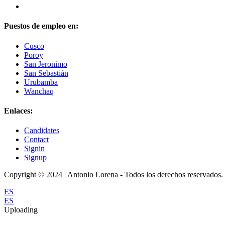
Puestos de empleo en:
Cusco
Poroy
San Jeronimo
San Sebastián
Urubamba
Wanchaq
Enlaces:
Candidates
Contact
Signin
Signup
Copyright © 2024 | Antonio Lorena - Todos los derechos reservados.
ES
ES
Uploading